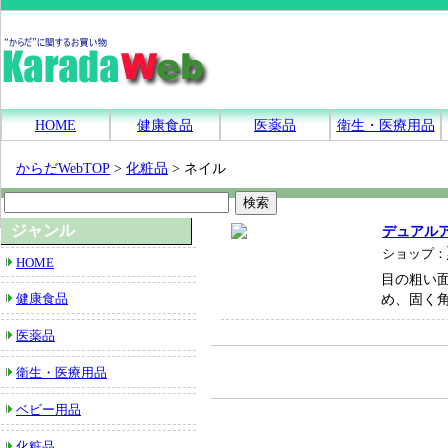
HOME
健康食品
医薬品
衛生・医療用品
からだWebTOP
>
化粧品
>
ネイル
ジャンル
デュアル
ショップ：
HOME
目の粗い
め、固く
健康食品
医薬品
衛生・医療用品
ベビー用品
化粧品